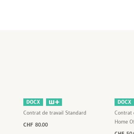
DOCX
DOCX
Contrat de travail Standard
Contrat 
Home Of
CHF 80.00
CHF 50.