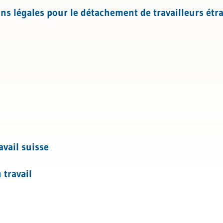
l
n des données
ions légales pour le détachement de travailleurs étr
travail
vail suisse
 travail