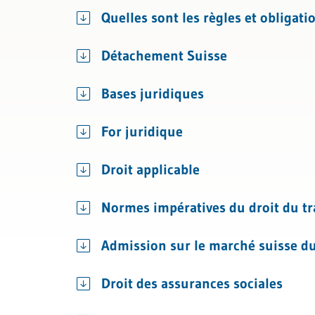
Licenciement et certificat de travai
Protectio
Quelles sont les règles et obligat
Assurances sociales
Permis de 
Détachement Suisse
Bases juridiques
For juridique
Droit applicable
Normes impératives du droit du tra
Admission sur le marché suisse du
Droit des assurances sociales