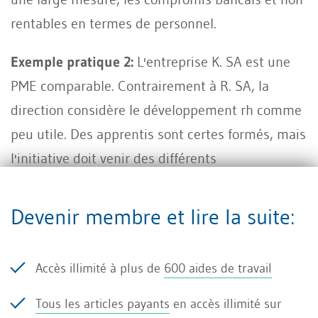
rentables en termes de personnel.
Exemple pratique 2:
L'entreprise K. SA est une
PME comparable. Contrairement à R. SA, la
direction considère le développement rh comme
peu utile. Des apprentis sont certes formés, mais
l'initiative doit venir des différents
départements. Parfois, à la demande des
collaborateurs, il arrive que certaines formations
Devenir membre et lire la suite:
continues externes soient appuyées. Mais
comme celles-ci ne sont pas intégrées dans un
Accès illimité à plus de
600 aides de travail
quelconque plan de carrière, la société fait
souvent l'expérience de collaborateurs quittant
Tous les articles payants
en accès illimité sur