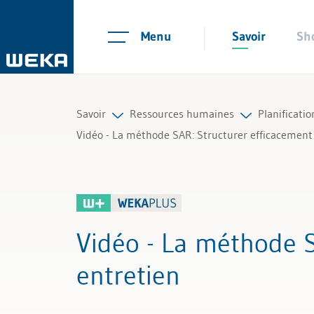
Menu
Savoir
Sh
Savoir
Ressources humaines
Planificati
Vidéo - La méthode SAR: Structurer efficacement 
Ressources humaines
Planification du personnel et rec
Planificat
Gestion et management
Contrats de travail et règlements
Recherche
Vidéo - La méthode 
Compétences personnelles
Temps de travail et absences
Entretien
entretien
Finances & TVA
Salaire et rémunération
Sélection 