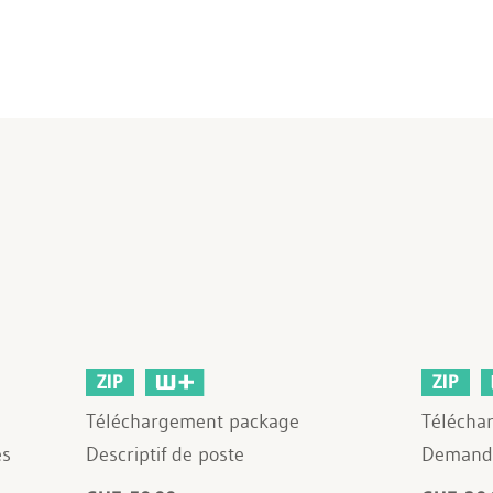
ZIP
ZIP
Téléchargement package
Télécha
es
Descriptif de poste
Demande