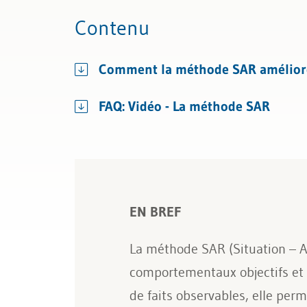
Droit
Gestion du personnel
Marketing
Contenu
Licenciement et certificat de travai
Comment la méthode SAR améliore-t
Assurances sociales
FAQ: Vidéo - La méthode SAR
EN BREF
La méthode SAR (Situation – Ac
comportementaux objectifs et p
de faits observables, elle per