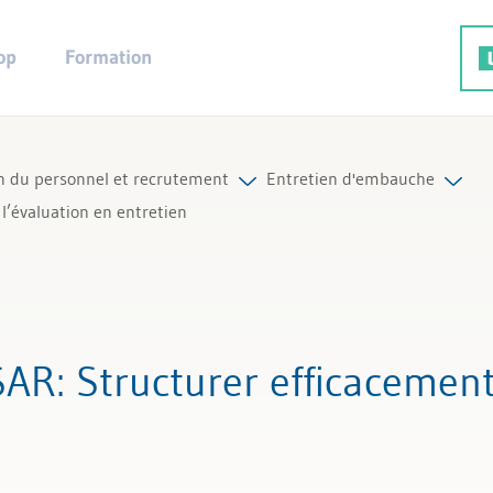
op
Formation
on du personnel et recrutement
Entretien d'embauche
l’évaluation en entretien
rutement
ion du personnel
Tous les articles et vidéos
 du personnel
Toutes les aides de travail
SAR
: Structurer efficacement
 d'embauche
Tous les experts
du personnel