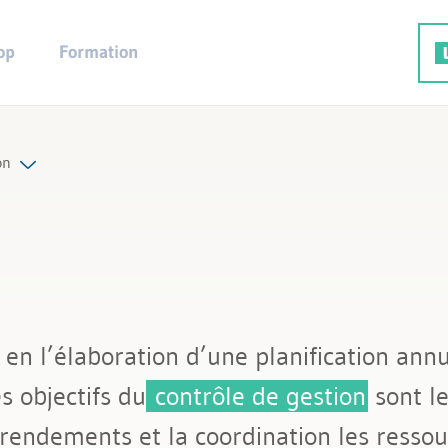
op
Formation
on
re de l'entreprise
 en l’élaboration d’une planification ann
s objectifs du
contrôle de gestion
sont le
rendements et la coordination les ressour