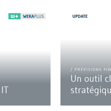
UPDATE
/ PRÉVISIONS FI
Un outil c
 IT
stratégiq