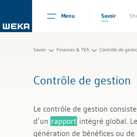
Menu
Savoir
Sh
Savoir
Finances & TVA
Contrôle de gesti
Ressources humaines
Comptabilité financière
Budget
Contrôle de gestion
Gestion et management
Contrôle de gestion
Gestion financiè
Compétences personnelles
TVA et impôts
Reporting
Le contrôle de gestion consiste
Finances & TVA
IA et finances
d’un
rapport
intégré global. Le
Droit
génération de bénéfices ou de 