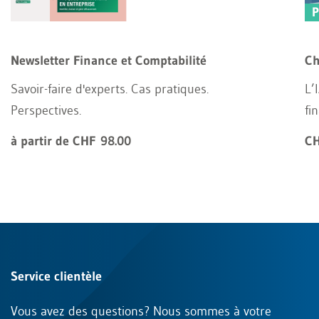
Newsletter Finance et Comptabilité
Ch
Savoir-faire d'experts. Cas pratiques.
L’
Perspectives.
fi
à partir de CHF 98.00
CH
Service clientèle
Vous avez des questions? Nous sommes à votre