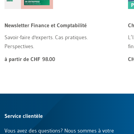
Newsletter Finance et Comptabilité
Ch
Savoir-faire d'experts. Cas pratiques.
L’
Perspectives.
fi
à partir de CHF 98.00
CH
Service clientèle
Vous avez des questions? Nous sommes à votre