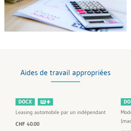
Aides de travail appropriées
DOCX
DO
Leasing automobile par un indépendant
Modè
(mac
CHF 40.00