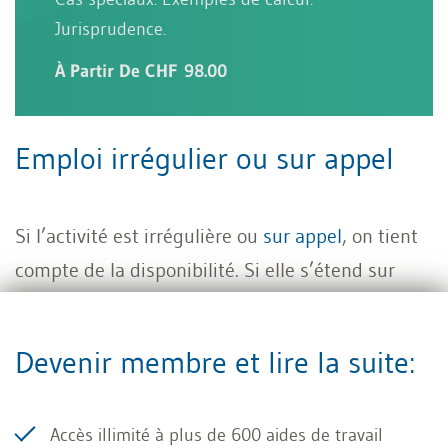
Jurisprudence.
À Partir De CHF 98.00
Emploi irrégulier ou sur appel
Si l’activité est irrégulière ou
sur appel
, on tient
compte de la disponibilité. Si elle s’étend sur
toute l’année, le revenu est annualisé. S’il
n’atteint pas le minimum, aucun droit pour
Devenir membre et lire la suite:
l’année complète, mais un droit peut exister
certains mois.
Accès illimité à plus de
600 aides de travail