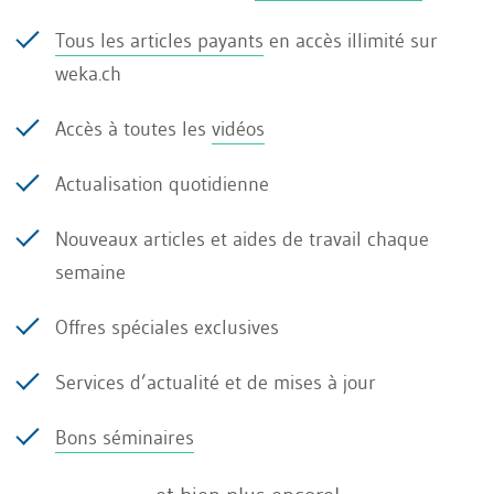
En cas de contrat débutant ou finissant en cours
Tous les articles payants
en accès illimité sur
d’année, la moyenne des mois concernés est
weka.ch
utilisée pour déterminer le droit à l’allocation
familiale.
Accès à toutes les
vidéos
Actualisation quotidienne
Rente AVS
Nouveaux articles et aides de travail chaque
semaine
Les rentiers AVS sont exonérés de cotisations
Offres spéciales exclusives
pour un revenu ≤ CHF 1'400.–/mois. Le droit à
l’allocation familiale n’existe qu’à partir d’un
Services d’actualité et de mises à jour
revenu brut annuel ≥ CHF 24'360.– (CHF 16'800
Bons séminaires
+ CHF 7'560).