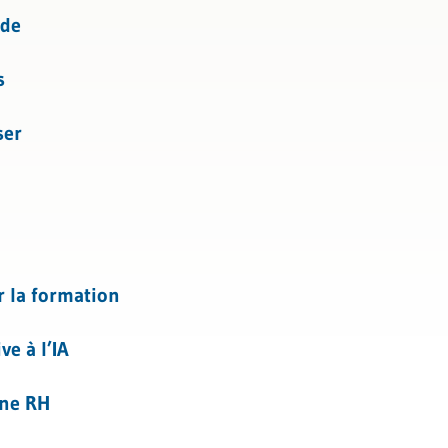
l
t de la santé
ide
s
ser
er la formation
ve à l’IA
ine RH