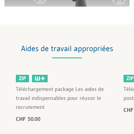
Aides de travail appropriées
ZIP
ZIP
Téléchargement package Les aides de
Télé
travail indispensables pour réussir le
post
recrutement
CHF
CHF 50.00