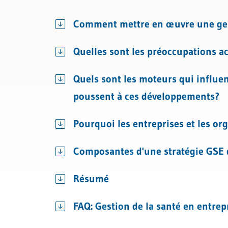
Droit
Gestion du personnel
IA et res
Comment mettre en œuvre une gesti
Licenciement et certificat de travai
Managemen
Quelles sont les préoccupations ac
Assurances sociales
Quels sont les moteurs qui influen
poussent à ces développements?
Pourquoi les entreprises et les or
Composantes d'une stratégie GSE 
Résumé
FAQ: Gestion de la santé en entrep