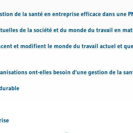
sources humaines
on de la santé en entreprise efficace dans une P
l
t de la santé
tuelles de la société et du monde du travail en mat
cent et modifient le monde du travail actuel et que
ganisations ont-elles besoin d'une gestion de la san
durable
rise