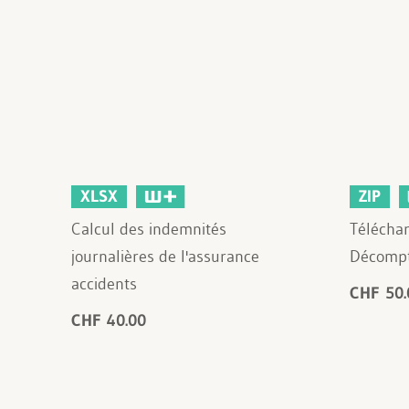
XLSX
ZIP
Calcul des indemnités
Télécha
journalières de l'assurance
Décompt
accidents
CHF 50.
CHF 40.00