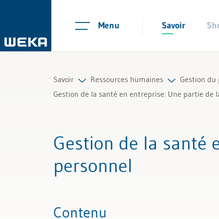
Menu
Savoir
Sh
Savoir
Ressources humaines
Gestion du 
Gestion de la santé en entreprise: Une partie de 
Ressources humaines
Planification du personnel et rec
Engagemen
Gestion de la santé 
Gestion et management
Contrats de travail et règlements
Administr
personnel
Compétences personnelles
Temps de travail et absences
Développe
Finances & TVA
Salaire et rémunération
Gestion et
Contenu