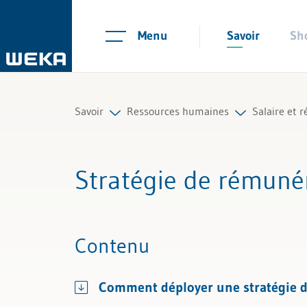
Menu
Savoir
Sh
Savoir
Ressources humaines
Salaire et 
Ressources humaines
Planification du personnel et rec
Salaire
Stratégie de rémuné
Gestion et management
Contrats de travail et règlements
Rémunérat
Compétences personnelles
Temps de travail et absences
Décompte e
Contenu
Finances & TVA
Salaire et rémunération
Poursuite 
Comment déployer une stratégie d
Droit
Gestion du personnel