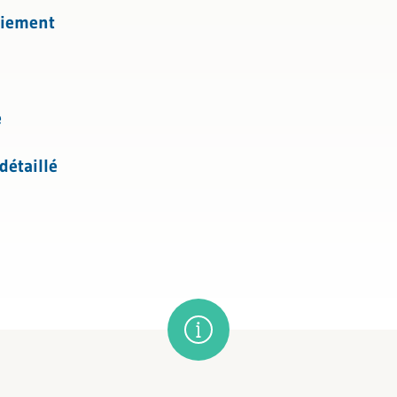
l
oiement
e
détaillé