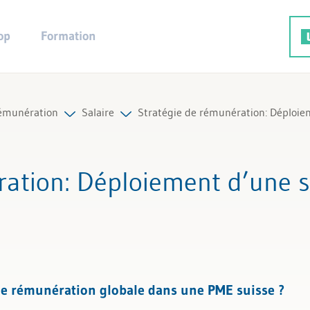
op
Formation
rémunération
Salaire
Stratégie de rémunération: Déploie
rutement
Tous les articles et vidéos
ration
: Déploiement d’une s
ions variables
Toutes les aides de travail
t certificat de salaire
Tous les experts
du versement du salaire
e rémunération globale dans une PME suisse ?