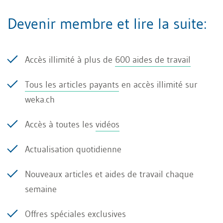
collègues et clients. Des études ont clairement
Devenir membre et lire la suite:
démontré que des horaires réduits combinés à
de courtes pauses fréquentes constituent le
Accès illimité à plus de
600 aides de travail
meilleur remède contre la fatigue chronique et
les troubles de la concentration. Les employés à
Tous les articles payants
en accès illimité sur
weka.ch
temps partiel travaillent en général mieux – tant
en quantité qu'en qualité – que les employé·e·s à
Accès à toutes les
vidéos
temps plein.
Actualisation quotidienne
Nouveaux articles et aides de travail chaque
Recommandation pratique pour
semaine
la gestion des heures
Offres spéciales exclusives