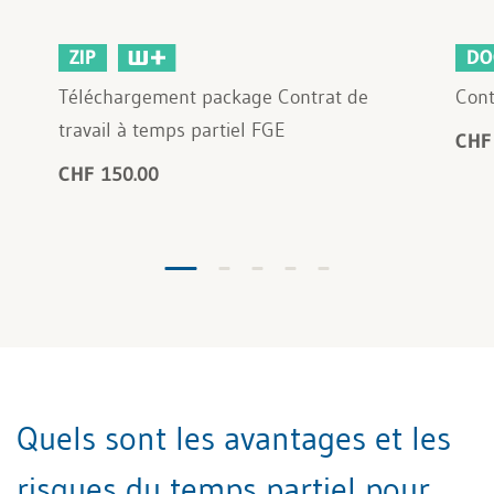
ZIP
DO
Téléchargement package Contrat de
Cont
travail à temps partiel FGE
CHF
CHF 150.00
Quels sont les avantages et les
risques du temps partiel pour