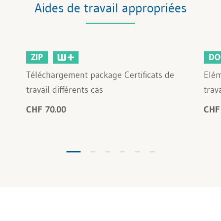
Aides de travail appropriées
ZIP
DO
Téléchargement package Certificats de
Elém
travail différents cas
trava
CHF 70.00
CHF