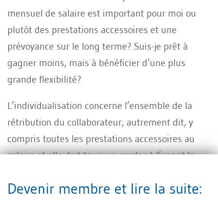
mensuel de salaire est important pour moi ou
plutôt des prestations accessoires et une
prévoyance sur le long terme? Suis-je prêt à
gagner moins, mais à bénéficier d’une plus
grande flexibilité?
L’individualisation concerne l’ensemble de la
rétribution du collaborateur, autrement dit, y
compris toutes les prestations accessoires au
salaire et elle doit toujours garder à l’esprit la
promesse sous-jacente du collaborateur en
Devenir membre et lire la suite:
termes de performance.
Naturellement, dire que les collaborateurs