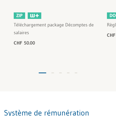
ZIP
DO
Téléchargement package Décomptes de
Règl
salaires
CHF
CHF 50.00
Système de rémunération