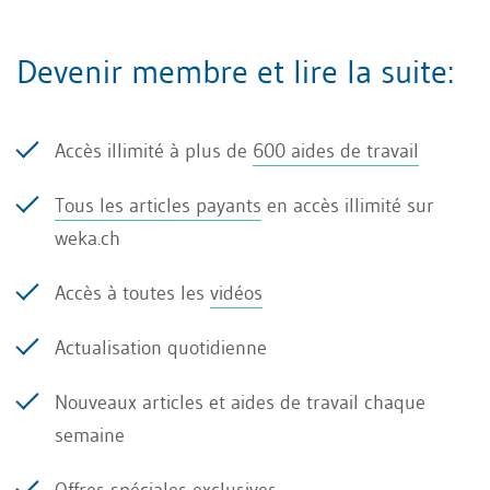
juger, les employeurs et les tribunaux doivent
prendre en compte différents facteurs, dont
Devenir membre et lire la suite:
notamment:
La gravité de l’infraction: les manipulations
Accès illimité à plus de
600 aides de travail
qui sont répétées et de grande ampleur sont
Tous les articles payants
en accès illimité sur
plutôt considérées comme graves et peuvent
weka.ch
justifier un licenciement immédiat.
Accès à toutes les
vidéos
Le préjudice économique: si la manipulation
de la saisie du temps entraîne un préjudice
Actualisation quotidienne
financier important pour l’employeur, cela
Nouveaux articles et aides de travail chaque
peut justifier un licenciement sans préavis.
semaine
Relation de confiance : un licenciement
Offres spéciales exclusives