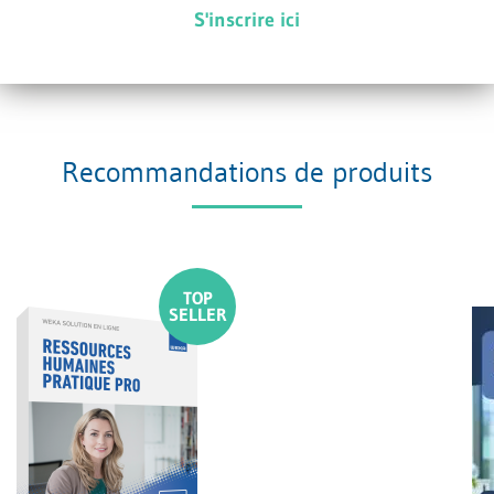
S'inscrire ici
cela peut nuire à la justification d’un
licenciement sans préavis.
Recommandations de produits