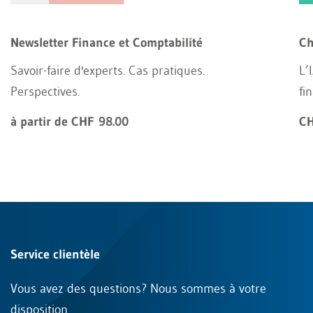
Newsletter Finance et Comptabilité
Ch
Savoir-faire d'experts. Cas pratiques.
L’
Perspectives.
fi
à partir de CHF 98.00
CH
Service clientèle
Vous avez des questions? Nous sommes à votre
disposition.