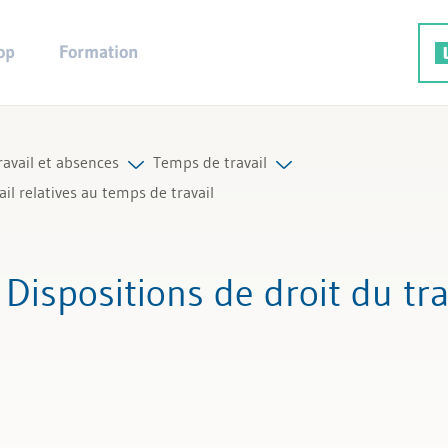
op
Formation
avail et absences
Temps de travail
vail relatives au temps de travail
rutement
ravail
Tous les articles et vidéos
: Dispositions de droit du tra
travail supplémentaires
Toutes les aides de travail
temps de travail
Tous les experts
et vacances