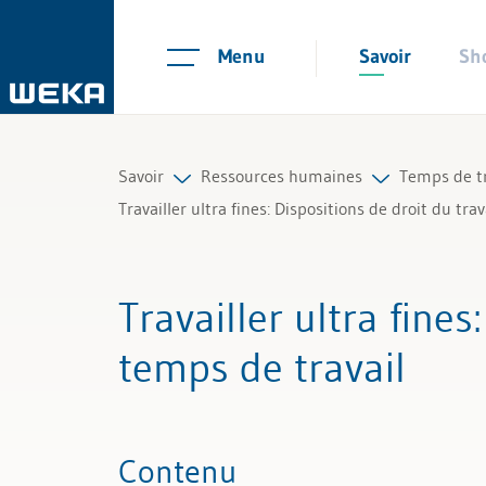
Menu
Savoir
Sh
Savoir
Ressources humaines
Temps de tr
Travailler ultra fines: Dispositions de droit du tra
Ressources humaines
Planification du personnel et rec
Temps de t
Travailler ultra fines
Gestion et management
Contrats de travail et règlements
Heures et 
temps de travail
Compétences personnelles
Temps de travail et absences
Saisie du 
Finances & TVA
Salaire et rémunération
Absences 
Contenu