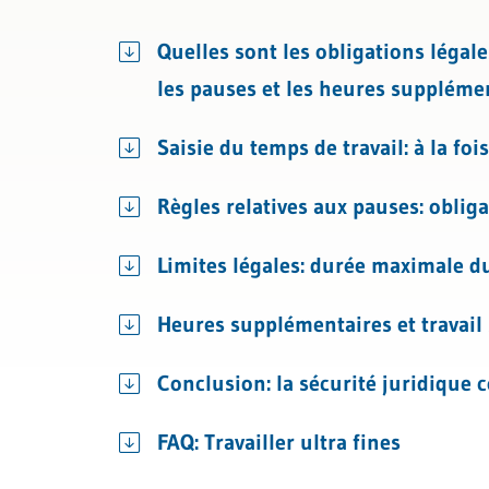
Droit
Gestion du personnel
Congés
Quelles sont les obligations légal
Licenciement et certificat de travai
les pauses et les heures supplémen
Assurances sociales
Saisie du temps de travail: à la foi
Règles relatives aux pauses: obli
Limites légales: durée maximale du
Heures supplémentaires et travail
Conclusion: la sécurité juridiqu
FAQ: Travailler ultra fines