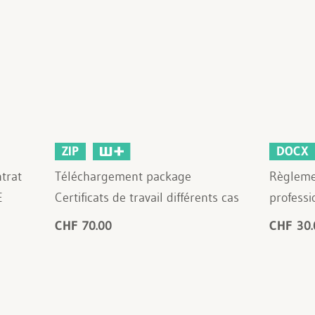
ZIP
DOCX
trat
Téléchargement package
Règlemen
E
Certificats de travail différents cas
professi
CHF 70.00
CHF 30.