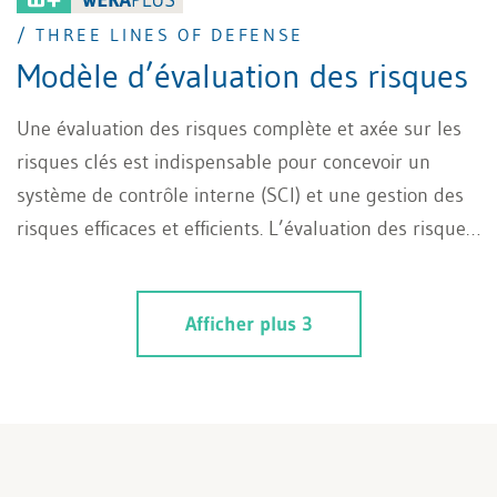
/ THREE LINES OF DEFENSE
Modèle d’évaluation des risques
Une évaluation des risques complète et axée sur les
risques clés est indispensable pour concevoir un
système de contrôle interne (SCI) et une gestion des
risques efficaces et efficients. L’évaluation des risques,
tout comme le SCI et la gestion des risques eux-
mêmes, doit être adaptée à la taille, à la complexité et
Afficher plus 3
au profil de risque de l’organisation concernée. Le
présent article présente le concept des Three Lines of
Defense comme modèle et cadre pour l’évaluation
itérative des risques d’une entreprise, en raison de
son importance pratique dans la mise en œuvre des
SCI et de la gestion des risques.