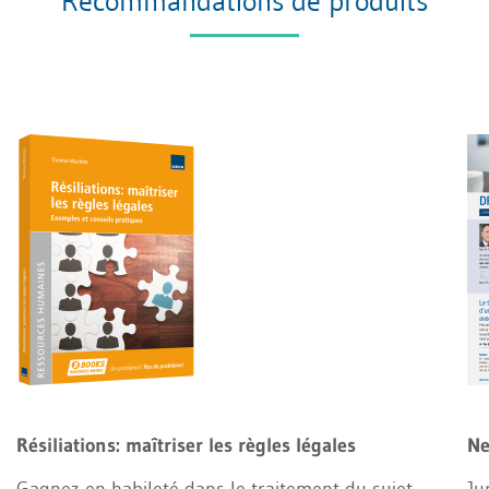
Recommandations de produits
Résiliations: maîtriser les règles légales
Ne
Gagnez en habileté dans le traitement du sujet
Ju