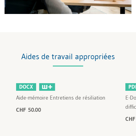
Aides de travail appropriées
DOCX
PD
Aide-mémoire Entretiens de résiliation
E-Do
diffi
CHF 50.00
CHF