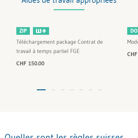
ZIP
DO
Téléchargement package Contrat de
Modè
travail à temps partiel FGE
CHF
CHF 150.00
Quelles sont les règles suisses