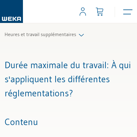
Heures et travail supplémentaires
Tous les articles et vidéos
Durée maximale du travail
: À qui
Toutes les aides de travail
s'appliquent les différentes
Tous les experts
réglementations?
Contenu