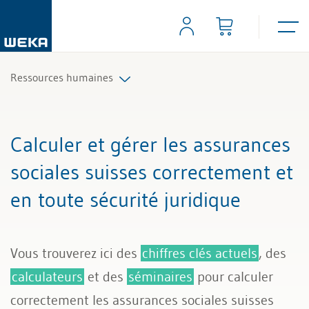
Ressources humaines
Planification du personnel et recrutement
Calculer et gérer les assurances
Contrats de travail et règlements
sociales suisses correctement et
en toute sécurité juridique
Temps de travail et absences
Salaire et rémunération
Vous trouverez ici des
chiffres clés actuels
, des
Gestion du personnel
calculateurs
et des
séminaires
pour calculer
correctement les assurances sociales suisses
Licenciement et certificat de travail