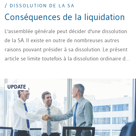
/ DISSOLUTION DE LA SA
Conséquences de la liquidation
L'assemblée générale peut décider d'une dissolution
de la SA. Il existe en outre de nombreuses autres
raisons pouvant présider à sa dissolution. Le présent
article se limite toutefois à la dissolution ordinaire de
la SA par décision de l'assemblée générale. Les
actions au porteur de sociétés non cotées, qui ne sont
pas des titres intermédiés, ne sont plus autorisées
UPDATE
depuis le 1er mai 2021.