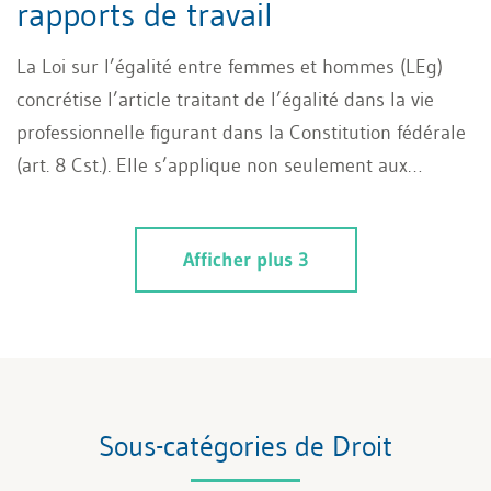
rapports de travail
La Loi sur l’égalité entre femmes et hommes (LEg)
concrétise l’article traitant de l’égalité dans la vie
professionnelle figurant dans la Constitution fédérale
(art. 8 Cst.). Elle s’applique non seulement aux
rapports de travail de droit privé selon le Code suisse
des obligations (CO), mais aussi à tous les rapports de
Afficher plus 3
travail de droit public au sein de la Confédération, des
cantons et des communes. Les travailleurs du secteur
public et du secteur privé bénéficient ainsi de la
même protection et seules les procédures diffèrent.
Sous-catégories de Droit