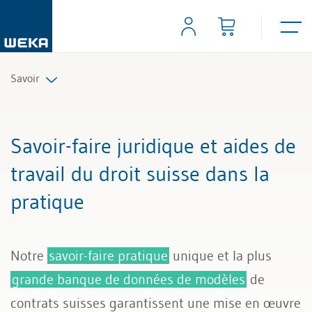
Savoir
Ressources humaines
Savoir-faire juridique et aides de
Gestion et management
travail du droit suisse dans la
pratique
Compétences personnelles
Finances & TVA
Notre
savoir-faire pratique
unique et la plus
Droit
grande banque de données de modèles
de
contrats suisses garantissent une mise en œuvre