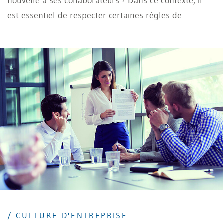
nouvelle à ses collaborateurs ? Dans ce contexte, il
est essentiel de respecter certaines règles de
communication pour éviter que les ragots ne
s’amplifient lors de l’annonce d’informations
sensibles. Découvrez comment gérer efficacement les
ragots grâce à ces conseils, afin de communiquer
toute mauvaise nouvelle de manière professionnelle
et assurée.
/ CULTURE D'ENTREPRISE