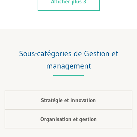
Afficher plus 3
escalades et les polarisations inutiles et ainsi éviter de
faire peser une charge supplémentaire sur les
collaborateurs impliqués, qui agissent souvent déjà
aux limites de leur résistance.
Sous-catégories de Gestion et
management
Stratégie et innovation
Organisation et gestion