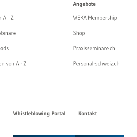
Angebote
 A - Z
WEKA Membership
ebinare
Shop
oads
Praxisseminare.ch
n von A - Z
Personal-schweiz.ch
z
Whistleblowing Portal
Kontakt