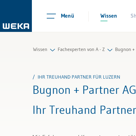
Menü
Wissen
S
Wissen
Fachexperten von A - Z
Bugnon + 
Personal
Alle Fachexperten
IHR TREUHAND PARTNER FÜR LUZERN
Management
Bugnon + Partner A
Führung & Kompetenzen
Ihr Treuhand Partner
Finanzen & Steuern
Recht