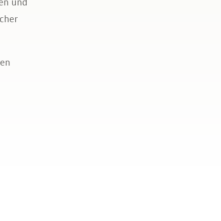
gen und
icher
uen