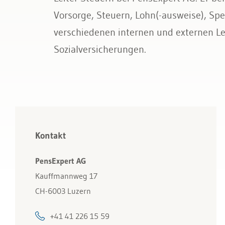
Bau & Immobilien
Vorsorge, Steuern, Lohn(-ausweise), Spe
verschiedenen internen und externen L
Sozialversicherungen.
Kontakt
PensExpert AG
Kauffmannweg 17
CH-6003 Luzern
+41 41 226 15 59