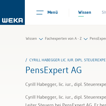
Menü
Wissen
S
Wissen
Fachexperten von A - Z
PensExpe
Personal
Alle Fachexperten
CYRILL HABEGGER LIC. IUR. DIPL. STEUEREXP
Management
PensExpert AG
Führung & Kompetenzen
Cyrill Habegger, lic. iur., dipl. Steuerexp
Finanzen & Steuern
Cyrill Habegger, lic. iur., dipl. Steuerex
Recht
Leiter Steuern bei PensExpert AG. Er b