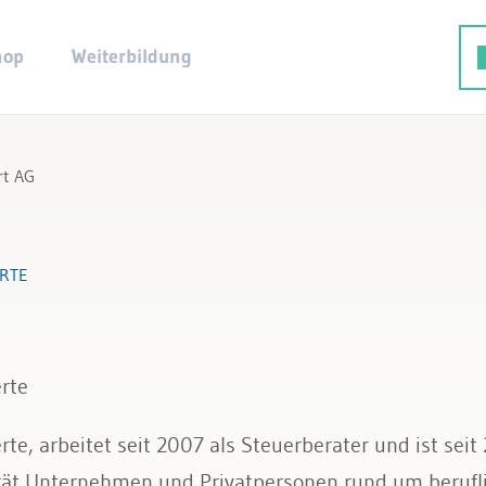
hop
Weiterbildung
rt AG
ERTE
erte
perte, arbeitet seit 2007 als Steuerberater und ist seit
erät Unternehmen und Privatpersonen rund um berufl