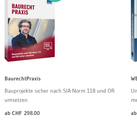
BaurechtPraxis
WE
Bauprojekte sicher nach SIA-Norm 118 und OR
Un
umsetzen.
m
ab CHF 298.00
ab