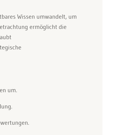
ertbares Wissen umwandelt, um
trachtung ermöglicht die
laubt
ategische
gen um.
lung.
swertungen.