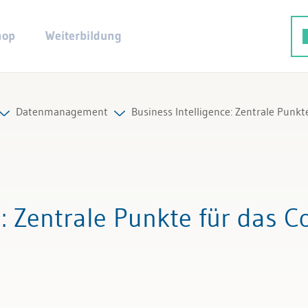
hop
Weiterbildung
Datenmanagement
Business Intelligence: Zentrale Punkte
sen und Reporting
Alle Beiträge & Videos
d Budgetierung
Alle Arbeitshilfen
e
: Zentrale Punkte für das C
eitragsrechnung
d Leistungsrechnung
es Controlling