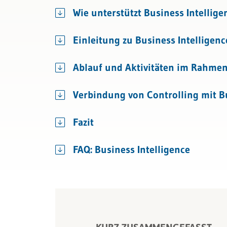
Bau & Immobilien
Rechnungslegung und Berichters
Unternehm
Wie unterstützt Business Intellig
Rechnungswesen
Kennzahle
Einleitung zu Business Intelligenc
Steuern
KI und Digi
Ablauf und Aktivitäten im Rahmen
Datenman
Verbindung von Controlling mit Bu
Excel for F
Fazit
FAQ: Business Intelligence