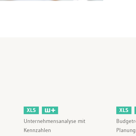
XLS
XLS
Unternehmensanalyse mit
Budgetr
Kennzahlen
Planung