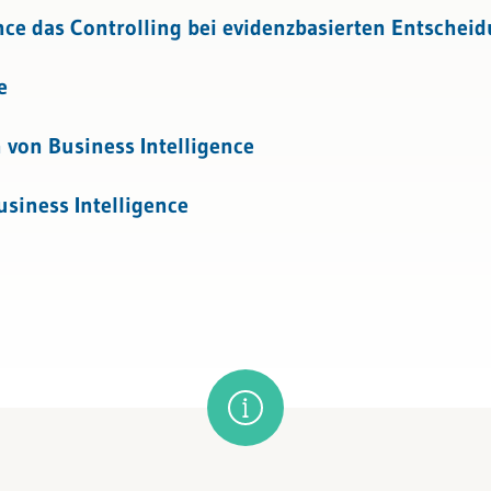
tattung
enssteuerung
ence das Controlling bei evidenzbasierten Entschei
n und Kennzahlensysteme
e
talisierung
 von Business Intelligence
agement
siness Intelligence
inance