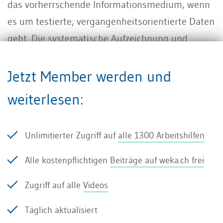
das vorherrschende Informationsmedium, wenn
es um testierte, vergangenheitsorientierte Daten
geht. Die systematische Aufzeichnung und
Verdichtung aller Transaktionen in einem
geschlossenen Zahlenwerk nach vorgegebenen
Jetzt Member werden und
Regeln, das der Überprüfung durch einen
weiterlesen:
unabhängigen Abschlussprüfer unterliegt,
verleiht einem Abschluss seit jeher eine
Unlimitierter Zugriff auf
alle 1300 Arbeitshilfen
Güteaussage, die anderen Informationsmedien
nicht nur fehlt, sondern in den meisten
Alle kostenpflichtigen
Beiträge auf weka.ch frei
Rechtskreisen auch noch sanktionsbewehrt ist.
Zugriff auf alle
Videos
Auf der anderen Seite kommen diese geprüften
Informationen spät – und für viele Adressaten zu
Täglich aktualisiert