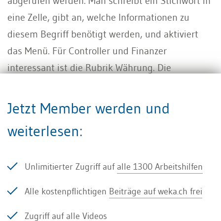
abgerufen werden. Man schreibt ein Stichwort in
eine Zelle, gibt an, welche Informationen zu
diesem Begriff benötigt werden, und aktiviert
das Menü. Für Controller und Finanzer
interessant ist die Rubrik Währung. Die
Datenanalyse erkennt das in eine Zelle
geschriebene Wechselkurspaar (ISO-
Jetzt Member werden und
Währungscodes) und liefert dafür – neben
weiterlesen:
anderen möglichen Informationen – (u.a.) den
aktuellen Preis (
siehe Abbildung
).
Unlimitierter Zugriff auf
alle 1300 Arbeitshilfen
Die Daten werden in diesem Fall von der Refinitiv
Alle kostenpflichtigen
Beiträge auf weka.ch frei
INC. zur Verfügung gestellt. Bei diesem
Unternehmen handelt es sich um einen
Zugriff auf alle
Videos