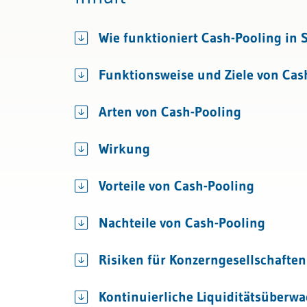
Recht
Mehrwertsteuer
Unternehm
Bau & Immobilien
Rechnungslegung und Berichters
Wie funktioniert Cash-Pooling in
Rechnungswesen
Funktionsweise und Ziele von Cas
Steuern
Arten von Cash-Pooling
Wirkung
Vorteile von Cash-Pooling
Nachteile von Cash-Pooling
Risiken für Konzerngesellschaften
Kontinuierliche Liquiditätsüberw