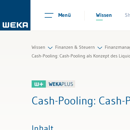
Menü
Wissen
S
Wissen
Finanzen & Steuern
Finanzmana
Cash-Pooling: Cash-Pooling als Konzept des Liq
Personal
Controlling
Finanz- un
Management
Finanzmanagement
Finanzanal
Cash-Pooling
: Cash-
Führung & Kompetenzen
IKS und Risikomanagement
Finanzieru
Finanzen & Steuern
Mahnwesen und Inkasso
Investition
Inhalt