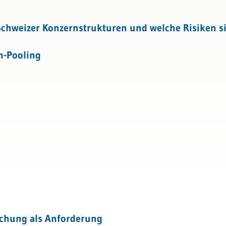
ensbewertung
tattung
 Schweizer Konzernstrukturen und welche Risiken s
h-Pooling
achung als Anforderung