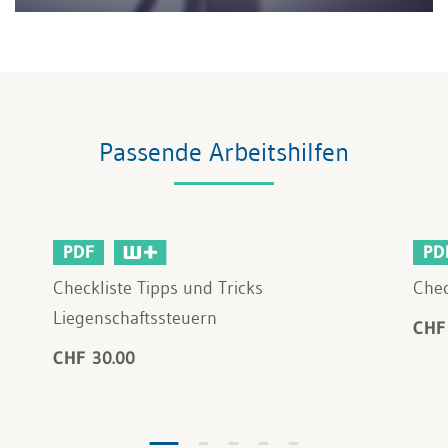
Passende Arbeitshilfen
PDF
PD
Checkliste Tipps und Tricks
Chec
Liegenschaftssteuern
CHF
CHF 30.00