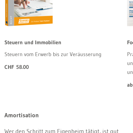
Steuern und Immobilien
Fo
Steuern vom Erwerb bis zur Veräusserung
Pr
un
CHF 58.00
un
ab
Amortisation
Wer den Schritt zum Eigenheim tätigt, ist gut