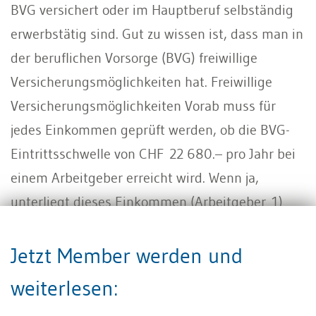
BVG versichert oder im Hauptberuf selbständig
erwerbstätig sind. Gut zu wissen ist, dass man in
der beruflichen Vorsorge (BVG) freiwillige
Versicherungsmöglichkeiten hat. Freiwillige
Versicherungsmöglichkeiten Vorab muss für
jedes Einkommen geprüft werden, ob die BVG-
Eintrittsschwelle von CHF 22 680.– pro Jahr bei
einem Arbeitgeber erreicht wird. Wenn ja,
unterliegt dieses Einkommen (Arbeitgeber 1)
zwingend der BVG-Versicherungspflicht. Sind
weitere nicht versicherte Einkommen aus
Jetzt Member werden und
Teilzeitarbeit vorhanden, die unterhalb der
weiterlesen:
Eintrittsschwelle liegen, haben Arbeitnehmende