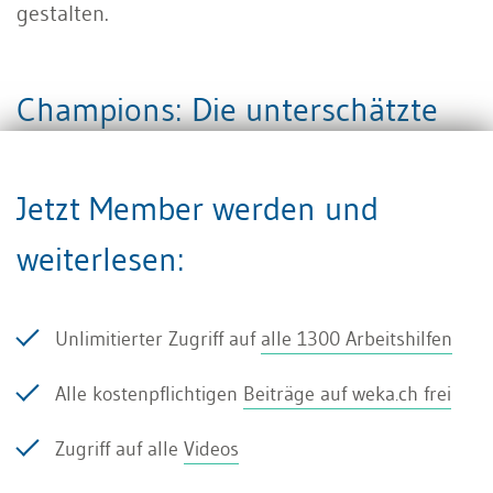
gestalten.
Champions: Die unterschätzte
Kraft im Team
Jetzt Member werden und
Adoption entsteht nie gleichzeitig im ganzen
weiterlesen:
Unternehmen. Sie beginnt bei einigen Wenigen.
Diese frühen Nutzer-/innen, oft «Champions»
Unlimitierter Zugriff auf
alle 1300 Arbeitshilfen
genannt, sind der wichtigste Hebel.
Alle kostenpflichtigen
Beiträge auf weka.ch frei
Wer ist der beste Champion? Nicht zwingend die
Zugriff auf alle
Videos
technisch Interessierteren. Oft sind es
Mitarbeitende, die selbst noch vor wenigen