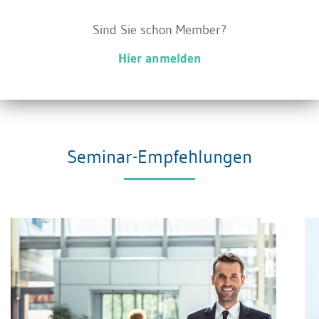
unterscheiden.
Sind Sie schon Member?
Andererseits gibt es einzelne prozessorientierte
Hier anmelden
Verbesserungen des Budgetierungsverfahrens,
wie z.B. das sogenannte Frontloading.
Seminar-Empfehlungen