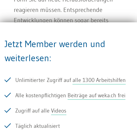
reagieren müssen. Entsprechende
Entwicklungen können sogar bereits
während des langwierigen
Budgetierungsprozesses entstehen, sodass
Jetzt Member werden und
die Planzahlen von vornherein nicht stimmig
weiterlesen:
sind.
Allen Innovationen im Controlling zum Trotz ist
Unlimitierter Zugriff auf
alle 1300 Arbeitshilfen
die traditionelle Budgetierung heute noch weit
Alle kostenpflichtigen
Beiträge auf weka.ch frei
verbreitet, obwohl sie immer weniger in der Lage
ist, die Dynamik des Markts abzubilden oder das
Zugriff auf alle
Videos
marktorientierte Handeln von Unternehmen zu
Täglich aktualisiert
fördern. Demzufolge wurden in Theorie und