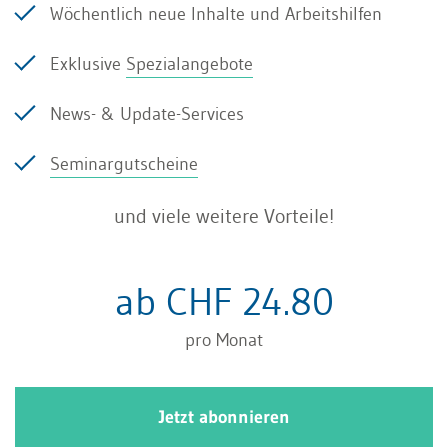
Praxis verschiedene Konzepte entwickelt, die den
Wöchentlich neue Inhalte und Arbeitshilfen
klassischen Budgetierungsprozess ablösen
Exklusive
Spezialangebote
sollen.
News- & Update-Services
Neuere Budgetierungsansätze
Seminargutscheine
und viele weitere Vorteile!
Zu diesen Konzepten gehören einerseits das
Better Budgeting, das
Advanced Budgeting
und
ab CHF 24.80
das Beyond Budgeting. Diese lassen sich
pro Monat
insbesondere nach der Radikalität der
Veränderung und den daraus erhofften
Verbesserungen im Budgetierungsprozess
Jetzt abonnieren