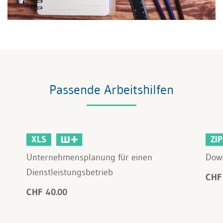
Passende Arbeitshilfen
XLS
ZIP
Unternehmensplanung für einen
Down
Dienstleistungsbetrieb
CHF
CHF 40.00