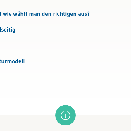
ensbewertung
nd wie wählt man den richtigen aus?
tattung
lseitig
turmodell