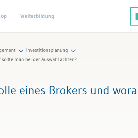
hop
Weiterbildung
gement
Investitionsplanung
f sollte man bei der Auswahl achten?
d Liquiditätsplanung
Alle Beiträge & Videos
Rolle eines Brokers und wora
yse
Alle Arbeitshilfen
ng und Sicherheiten
Alle Fachexperten
splanung