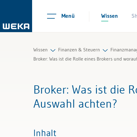
Menü
Wissen
S
Wissen
Finanzen & Steuern
Finanzmana
Broker: Was ist die Rolle eines Brokers und worau
Personal
Controlling
Finanz- un
Broker
: Was ist die 
Management
Finanzmanagement
Finanzanal
Auswahl achten?
Führung & Kompetenzen
IKS und Risikomanagement
Finanzieru
Finanzen & Steuern
Mahnwesen und Inkasso
Investition
Inhalt