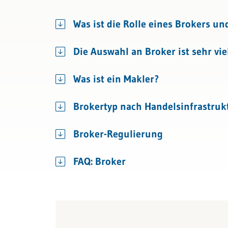
Recht
Mehrwertsteuer
Unternehm
Was ist die Rolle eines Brokers u
Bau & Immobilien
Rechnungslegung und Berichters
Die Auswahl an Broker ist sehr vie
Rechnungswesen
Steuern
Was ist ein Makler?
Brokertyp nach Handelsinfrastruk
Broker-Regulierung
FAQ: Broker