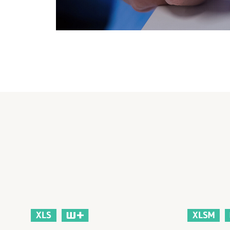
XLS
XLSM