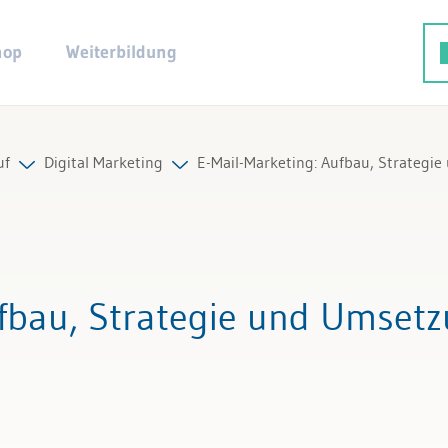
hop
Weiterbildung
uf
Digital Marketing
E-Mail-Marketing: Aufbau, Strategi
ie
Alle Beiträge & Videos
mente
Alle Arbeitshilfen
ufbau, Strategie und Umset
Alle Fachexperten
ptimierung