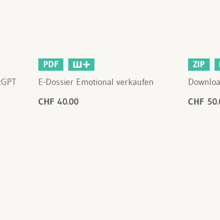
PDF
ZIP
atGPT
E-Dossier Emotional verkaufen
Downloa
CHF 40.00
CHF 50.