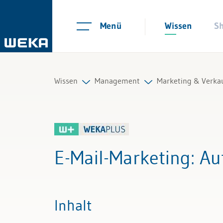
Menü
Wissen
S
Wissen
Management
Marketing & Verka
Personal
Strategie und Innovation
Marketingstrateg
Management
Unternehmensführung
Marketinginstru
E-Mail-Marketing
: A
Führung & Kompetenzen
Organisation
Digital Marketing
Finanzen & Steuern
Marketing & Verkauf
E-Commerce
Inhalt
Recht
Suchmaschineno