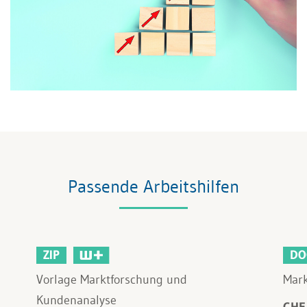
Passende Arbeitshilfen
ZIP
DO
Vorlage Marktforschung und
Mark
Kundenanalyse
CHF