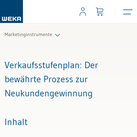
Marketinginstrumente
Alle Beiträge & Videos
Verkaufsstufenplan
: Der
Alle Arbeitshilfen
bewährte Prozess zur
Alle Fachexperten
Neukundengewinnung
Inhalt