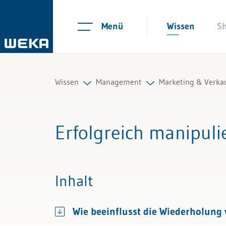
Menü
Wissen
S
Wissen
Management
Marketing & Verka
Personal
Strategie und Innovation
Marketingstrateg
Erfolgreich manipuli
Management
Unternehmensführung
Marketinginstru
Führung & Kompetenzen
Organisation
Digital Marketing
Inhalt
Finanzen & Steuern
Marketing & Verkauf
E-Commerce
Wie beeinflusst die Wiederholung
Recht
Suchmaschineno