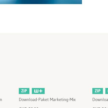
ZIP
ZIP
en
Download-Paket Marketing-Mix
Downloa