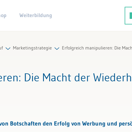
hop
Weiterbildung
uf
Marketingstrategie
Erfolgreich manipulieren: Die Mac
ie
Alle Beiträge & Videos
eren
: Die Macht der Wieder
mente
Alle Arbeitshilfen
Alle Fachexperten
 von Botschaften den Erfolg von Werbung und pers
ptimierung