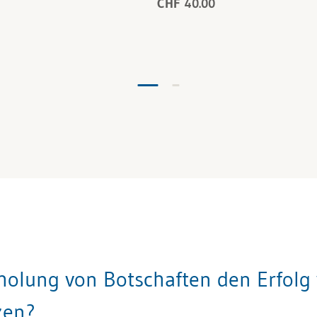
CHF 40.00
rholung von Botschaften den Erfol
zen?