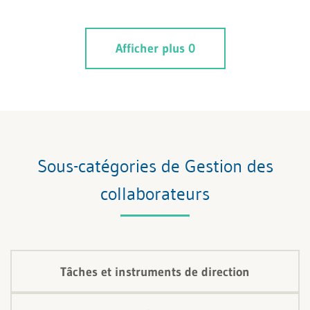
contexte professionnel, n'est pas intrinsèquement
négatif. Il est essentiel de le faire comprendre aux
Afficher plus 0
managers que vous accompagnez. Selon le
dictionnaire, il s'agit d'un "jugement qui examine".
Lorsqu'il est formulé de manière constructive et
orienté vers des solutions, le recadrage peut
contribuer au développement professionnel et à
l'autonomisation du collaborateur.
Sous-catégories de Gestion des
collaborateurs
Tâches et instruments de direction