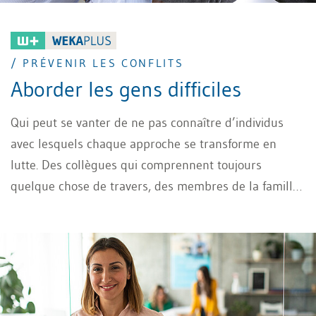
/ PRÉVENIR LES CONFLITS
Aborder les gens difficiles
Qui peut se vanter de ne pas connaître d’individus
avec lesquels chaque approche se transforme en
lutte. Des collègues qui comprennent toujours
quelque chose de travers, des membres de la famille
qui ronchonnent ou insultent. Comment aborder ces
individus de sorte à ne pas aboutir constamment à un
blocage? Avoir un excellent don de repartie? Disposer
d’une couche épaisse de protection? Voici quelques
astuces pour affronter les colériques, les reines
mélodramatiques et les ronchons professionnels pour