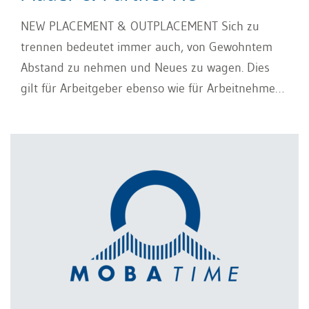
NEW PLACEMENT & OUTPLACEMENT Sich zu
trennen bedeutet immer auch, von Gewohntem
Abstand zu nehmen und Neues zu wagen. Dies
gilt für Arbeitgeber ebenso wie für Arbeitnehmer.
Unsere Kunden sind verantwortungsvolle
Arbeitgeber, die ihre soziale Verantwortung
wahrnehmen, wenn Kündigungen aus
verschiedensten Gründen ausgesprochen werden
müssen. Mäder & Partner New Placement
unterstützt Ihre Mitarbeiter bei der beruflichen
Neuorientierung mit einem Outplacement oder
mit einem New Placement. Wir arbeiten stets
bedürfnisorientiert: Wir sind in der Lage, ein auf
die individuellen Bedürfnisse der Unternehmen