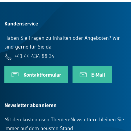
Gesundheitsmanagements auf Prävention,
Früherkennung und Integration ausgerichtet. Wir
beraten Mitarbeitende, Führungskräfte und
Kundenservice
Personaldienste zu psychosozialen
Haben Sie Fragen zu Inhalten oder Angeboten? Wir
Fragestellungen, mit dem Ziel, das Wohlbefinden
sind gerne für Sie da.
und die Leistungsfähigkeit der Mitarbeitenden zu
fördern.
+41 44 434 88 34
Kontaktformular
E-Mail
Newsletter abonnieren
Mit den kostenlosen Themen-Newslettern bleiben Sie
immer auf dem neusten Stand.