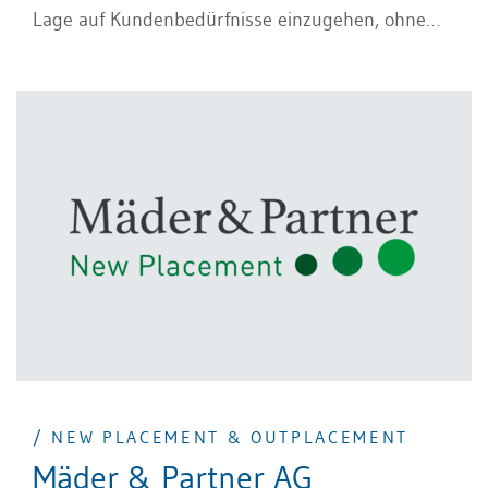
Lage auf Kundenbedürfnisse einzugehen, ohne
dass uns organisatorische Grösse oder andere
Interessen daran hindern könnten. Unser
Interesse gilt alleine der Zufriedenheit unserer
Kunden - dafür stehen wir mit unseren Namen.
Unser Steuer-Handwerk haben wir von den
Besten in der Branche erlernt: Die Methoden wie
wir unsere Steuerberatung erbringen haben wir
uns über Jahre in einer Big4-Steuerberatung
angeeignet. Unser zertifiziertes Steuer-Fachwissen
stammt aus Studiengängen, die von unserem
ehemaligen Big4-Arbeitgeber unterstützt und
gefördert wurden.
/ NEW PLACEMENT & OUTPLACEMENT
Mäder & Partner AG