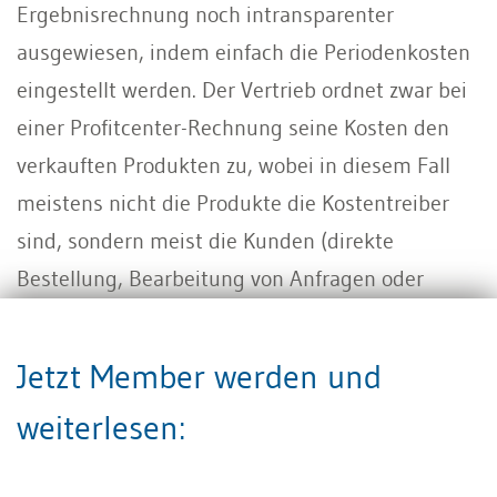
Ergebnisrechnung noch intransparenter
ausgewiesen, indem einfach die Periodenkosten
eingestellt werden. Der Vertrieb ordnet zwar bei
einer Profitcenter-Rechnung seine Kosten den
verkauften Produkten zu, wobei in diesem Fall
meistens nicht die Produkte die Kostentreiber
sind, sondern meist die Kunden (direkte
Bestellung, Bearbeitung von Anfragen oder
wiederholte Vertreterbesuche).
Jetzt Member werden und
Die Back-Office-Funktionen wie die Fakturierung,
die
Debitorenbuchhaltung
, die Bonitätsprüfung
weiterlesen:
sind aber in der Regel in den Verwaltungskosten
enthalten und werden über eine