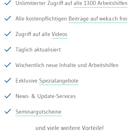
Unlimitierter Zugriff auf
alle 1300 Arbeitshilfen
Zuschlagskalkulation willkürlich verteilt.
Alle kostenpflichtigen
Beiträge auf weka.ch frei
Der Leistungsbezug fehlt. Ein Performance-
Zugriff auf alle
Videos
Management ist nicht vorhanden. Kosten sind in
den letzten Jahren angestiegen, da keine
Täglich aktualisiert
Performance-Ziele vereinbart wurden. Eine GWA
Wöchentlich neue Inhalte und Arbeitshilfen
hilft die Blase aufzuzeigen, aber schafft keine
Performance und hat nur einen
Exklusive
Spezialangebote
vorübergehenden Effekt.
News- & Update-Services
In den Dienstleistungsunternehmen sind auch
Seminargutscheine
die direkten Bereiche kostenrechnerisch
problematisch. Bei Banken- und anderen
und viele weitere Vorteile!
Finanzdienstleistern werden meistens die Back-