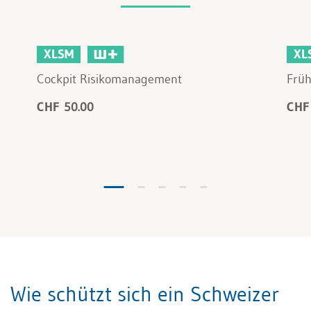
XLSM
XL
Cockpit Risikomanagement
Frü
CHF 50.00
CHF
Wie schützt sich ein Schweizer