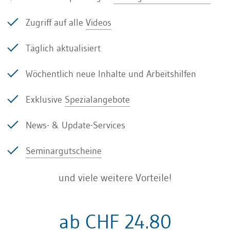
Zugriff auf alle
Videos
1. Wertschätzung
Täglich aktualisiert
Die Entlöhnung stellt eine Wertschätzung für
Wöchentlich neue Inhalte und Arbeitshilfen
erbrachte Leistungen dar.
Exklusive
Spezialangebote
2. Versicherung und Schutz
News- & Update-Services
Um sich für das Alter sowie gegen Unfall und
Seminargutscheine
Invalidität gebührend zu versichern, muss ein
und viele weitere Vorteile!
AHV-pflichtiges Erwerbseinkommen erzielt
werden. Die steuerlich begünstigte Einzahlung in
die Säule 3a ist ebenfalls nur mit einem
ab CHF 24.80