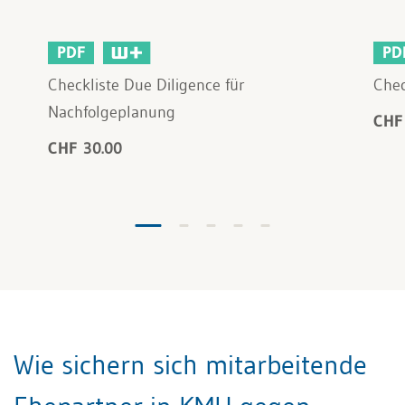
PDF
PD
Checkliste Due Diligence für
Chec
Nachfolgeplanung
CHF
CHF 30.00
Wie sichern sich mitarbeitende