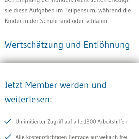
sie diese Aufgaben im Teilpensum, während die
Kinder in der Schule sind oder schlafen.
Wertschätzung und Entlöhnung
Auf eine marktgerechte Entlöhnung der
mitarbeitenden Ehefrau wird häufig und in
Jetzt Member werden und
wenig vorausschauender Weise verzichtet. Das
weiterlesen:
sich im Aufbau begriffene Unternehmen wirft
nicht genügend Gewinne ab, oder die Liquidität
erlaubt es nicht. Unterschätzt werden dabei zwei
Unlimitierter Zugriff auf
alle 1300 Arbeitshilfen
wesentliche Punkte:
Alle kostenpflichtigen
Beiträge auf weka.ch frei