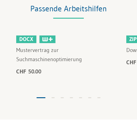
Passende Arbeitshilfen
DOCX
ZIP
Mustervertrag zur
Down
Suchmaschinenoptimierung
CHF
CHF 50.00