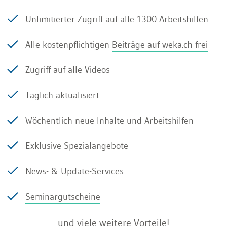
Unlimitierter Zugriff auf
alle 1300 Arbeitshilfen
Die fehlende Zeichnungsberechtigung des
obersten Leitungs- und Verwaltungsorgans stellt
Alle kostenpflichtigen
Beiträge auf weka.ch frei
ebenfalls einen Organisationsmangel dar.
Zugriff auf alle
Videos
Fehlender Wohnsitz in der
Täglich aktualisiert
Schweiz
Wöchentlich neue Inhalte und Arbeitshilfen
Exklusive
Spezialangebote
Eine Aktiengesellschaft wie auch eine GmbH
News- & Update-Services
müssen durch mindestens eine
einzelzeichnungsberechtigte Person vertreten
Seminargutscheine
werden können, welche über einen Wohnsitz in
und viele weitere Vorteile!