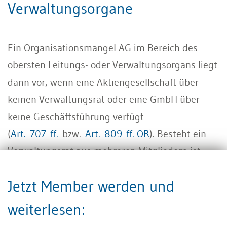
Verwaltungsorgane
Ein Organisationsmangel AG im Bereich des
obersten Leitungs- oder Verwaltungsorgans liegt
dann vor, wenn eine Aktiengesellschaft über
keinen Verwaltungsrat oder eine GmbH über
keine Geschäftsführung verfügt
(
Art. 707 ff.
bzw.
Art. 809 ff. OR
). Besteht ein
Verwaltungsrat aus mehreren Mitgliedern ist
zwingend ein Präsident zu bestimmen (
Art. 712
Jetzt Member werden und
OR
). Ebenso ist bei der GmbH bei mehreren
Geschäftsführern ein Vorsitzender zu ernennen
weiterlesen:
(
Art. 809 Abs. 3 OR
).