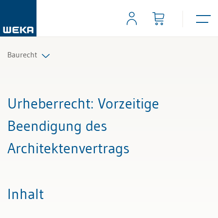
Baurecht
Alle Beiträge & Videos
Urheberrecht
: Vorzeitige
Alle Arbeitshilfen
Beendigung des
Alle Fachexperten
Architektenvertrags
Inhalt