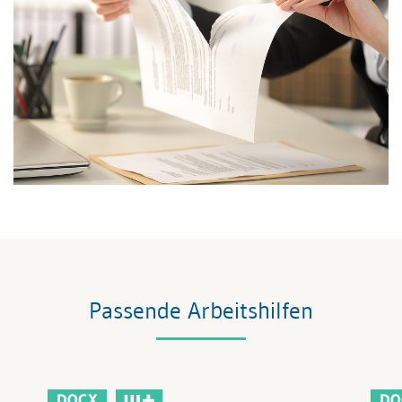
Passende Arbeitshilfen
DOCX
DO