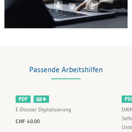
Passende Arbeitshilfen
PDF
PD
E-Dossier Digitalisierung
DAIN
Selb
CHF 40.00
Unt