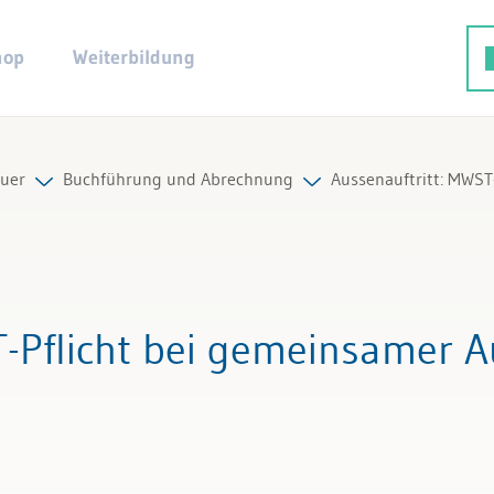
hop
Weiterbildung
uer
Buchführung und Abrechnung
Aussenauftritt: MWST
euerpflicht
Alle Beiträge & Videos
ng und Abrechnung
Alle Arbeitshilfen
-Pflicht bei gemeinsamer A
bzug
Alle Fachexperten
national
euer Spezialfälle