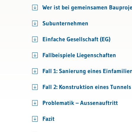
Bau & Immobilien
Rechnungslegung und Berichters
Wer ist bei gemeinsamen Bauproje
Rechnungswesen
Subunternehmen
Steuern
Einfache Gesellschaft (EG)
Fallbeispiele Liegenschaften
Fall 1: Sanierung eines Einfamili
Fall 2: Konstruktion eines Tunnels
Problematik – Aussenauftritt
Fazit