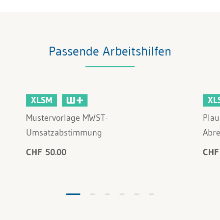
Passende Arbeitshilfen
XLSM
XL
Mustervorlage MWST-
Plau
Umsatzabstimmung
Abr
CHF 50.00
CHF